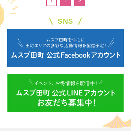
1
2
>
SNS