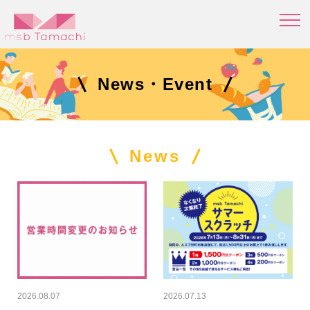
News・Event
News
2026.08.07
2026.07.13