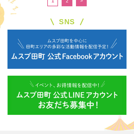
1
2
>
SNS